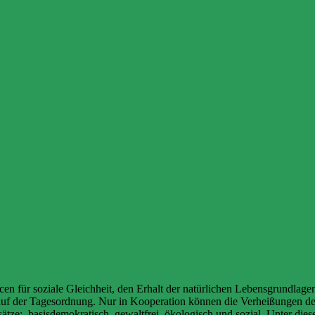
urcen für soziale Gleichheit, den Erhalt der natürlichen Lebensgrundlage
smus auf der Tagesordnung. Nur in Kooperation können die Verheißunge
sätze: basisdemokratisch, gewaltfrei, ökologisch und sozial. Unter d