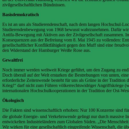
zivilgesellschaftlichen Bündnissen.
Basisdemokratisch
Es ist an uns als Studierendenschaft, nach dem langen Hochschul-Lock
Studierendenbewegung von 1968 bewusst wahrzunehmen. Dafür wirken
Antifa-Bewegung mit Aktiven aus der Zivilgesellschaft zusammen. I
Konsequenzen aus der Befreiung vom 8. Mai 1945 zu vollenden: Entna
gesellschaftlicher Konfliktfähigkeit gegen den Muff sind eine freu
den Widerstand der Hamburger Weiße Rose aus.
Gewaltfrei
Noch immer werden weltweit Kriege geführt, um den Zugang zu endlic
Doch überall auf der Welt erstarken die Bestrebungen von unten, eine
erforderliche Zeitenwende besteht für uns als Grüne in der Traditio
Krieg!“ darf nicht zum Führen völkerrechtswidriger Angriffskriege 
internationalen Hochschulkooperationen in der Tradition der Ost-Wes
Ökologisch
Die Fakten sind wissenschaftlich erhoben: Nur 100 Konzerne sind f
die globale Energie- und Verkehrswende gelingt nur durch massive In
entwickelten Industrieländern zum Globalen Süden. „Die Menschheit
Wir wirken für eine gesellschaftlich eingreifende Wissenschaft, die ü