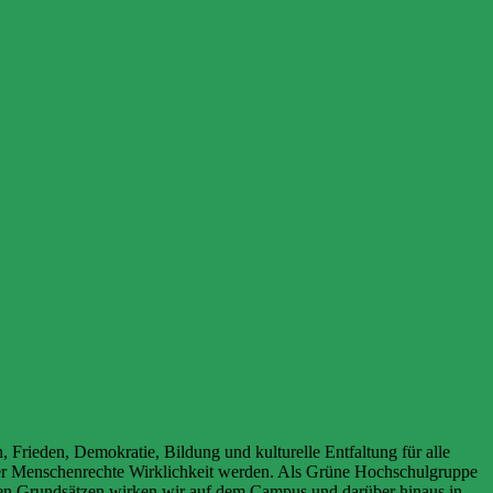
n, Frieden, Demokratie, Bildung und kulturelle Entfaltung für alle
n der Menschenrechte Wirklichkeit werden. Als Grüne Hochschulgruppe
iesen Grundsätzen wirken wir auf dem Campus und darüber hinaus in