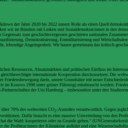
down der Jahre 2020 bis 2022 unsere Rolle als einen Quell demokratisc
 wir im Bündnis mit Linken und Sozialdemokrat:innen in den demokra
m Gegensatz zum geschichtsvergessen geschürten nationalen Zusammenha
zifizierung, Demokratisierung, Entmilitarisierung und Wirtschaftsde
dvolle, lebendige Angelegenheit. Wir bauen gemeinsam das kritisch-ge
hen Ressourcen, Absatzmärkten und politischen Einfluss im Interesse 
 gleichberechtigte internationale Kooperation durchzusetzen: Die welt
n der Friedensbewegung darin, unsere Grundsätze mit neuer Entschieden
(wie im Kosovo 1998 unter grüner Führung) missbraucht werden: Fried
t-Partnerschaften der Uni Hamburg – insbesondere unter den Studieren
ür über 70% des weltweiten CO
-Austoßes verantwortlich. Gegen jeglic
2
vestitionen. Dafür braucht es eine massive Umverteilung von den Prof
 hat die Wahl: kooperieren oder zu Grunde gehen.“ (UNGeneralsekretä
ber die Profiteur:innen der Klimakrise aufklärt und eine Wissenschaftsf