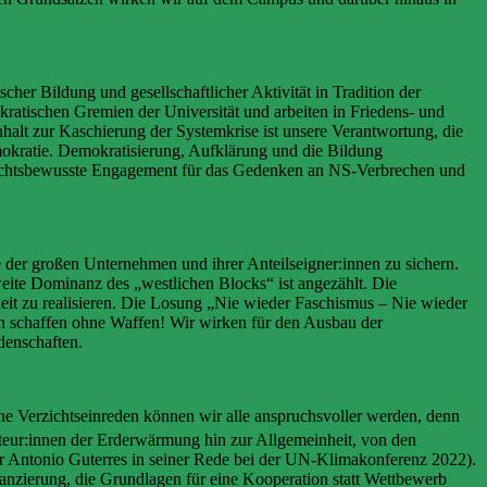
her Bildung und gesellschaftlicher Aktivität in Tradition der
tischen Gremien der Universität und arbeiten in Friedens- und
lt zur Kaschierung der Systemkrise ist unsere Verantwortung, die
mokratie. Demokratisierung, Aufklärung und die Bildung
schichtsbewusste Engagement für das Gedenken an NS-Verbrechen und
der großen Unternehmen und ihrer Anteilseigner:innen zu sichern.
weite Dominanz des „westlichen Blocks“ ist angezählt. Die
heit zu realisieren. Die Losung „Nie wieder Faschismus – Nie wieder
en schaffen ohne Waffen! Wir wirken für den Ausbau der
denschaften.
he Verzichtseinreden können wir alle anspruchsvoller werden, denn
iteur:innen der Erderwärmung hin zur Allgemeinheit, von den
r Antonio Guterres in seiner Rede bei der UN-Klimakonferenz 2022).
inanzierung, die Grundlagen für eine Kooperation statt Wettbewerb