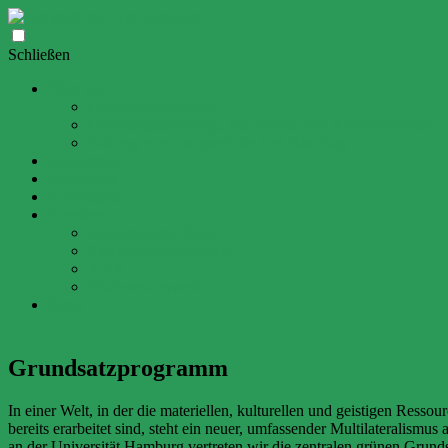
Zum
Schließen
Inhalt
Über uns
springen
Grundsatzprogramm
Gründungserklärung: Für Frieden und Antifaschismus!
Satzung von CampusGrün Uni Hamburg
Aktivitäten
Mitmachen
Kampagnen
Gremien
Akademischer Senat
Studierendenparlament
AStA
Studierendenwerk
Partei
Grundsatzprogramm
In einer Welt, in der die materiellen, kulturellen und geistigen Resso
bereits erarbeitet sind, steht ein neuer, umfassender Multilaterali
an der Universität Hamburg vertreten wir die zentralen grünen Grund