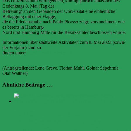
Das Uni-Präsidium wird gebeten, künftig jährlich anlässlich des
Gedenktags 8. Mai (Tag der
Befreiung) an den Gebäuden der Universität eine einheitliche
Beflaggung mit einer Flagge,
die die Friedenstaube nach Pablo Picasso zeigt, vorzunehmen, wie
es bereits in Hamburg-
Nord und Hamburg-Mitte für die Bezirksämter beschlossen wurde.
Informationen über stadtweite Aktivitäten zum 8. Mai 2023 (sowie
der Vorjahre) sind zu
finden unter:
https://8mai-hamburg.de
(Antragstellende: Lene Greve, Florian Muhl, Golnar Sepehrnia,
Olaf Walther)
Ähnliche Beiträge …
Zum 87. Jahrestag der
Reichspogromnacht: Tätiges
Erinnern für die gleiche Würde aller!